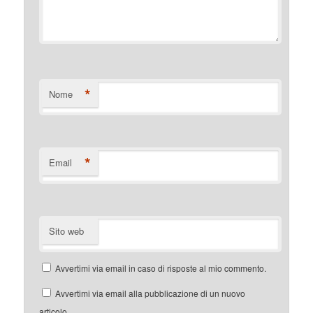
*
Nome
*
Email
Sito web
Avvertimi via email in caso di risposte al mio commento.
Avvertimi via email alla pubblicazione di un nuovo
articolo.