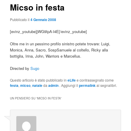
Micso in festa
Pubblicato il
4 Gennaio 2008
[evinz_youtube]jWG9IpA-l4E[/evinz_youtube]
Oltre me in un pessimo profilo sinistro potete trovare: Luigi,
Monica, Anna, Sacro, SospSamuele al coltello, Ricky alla
bottiglia, Irina, John, Warriors e Marcellus.
Directed by
Sugo
Questo articolo è stato pubblicato in
eLife
e contrassegnato come
festa
,
micso
,
natale
da
admin
. Aggiungi il
permalink
ai segnalibri.
UN PENSIERO SU “
MICSO IN FESTA
”