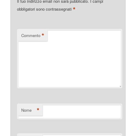
Il tuo indirizzo email non sarà pubblicato.
I campi
*
obbligatori sono contrassegnati
*
Commento
*
Nome