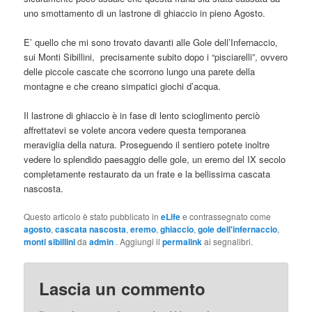
uno smottamento di un lastrone di ghiaccio in pieno Agosto.
E’ quello che mi sono trovato davanti alle Gole dell’Infernaccio,
sui Monti Sibillini, precisamente subito dopo i “pisciarelli”, ovvero
delle piccole cascate che scorrono lungo una parete della
montagne e che creano simpatici giochi d’acqua.
Il lastrone di ghiaccio è in fase di lento scioglimento perciò
affrettatevi se volete ancora vedere questa temporanea
meraviglia della natura. Proseguendo il sentiero potete inoltre
vedere lo splendido paesaggio delle gole, un eremo del IX secolo
completamente restaurato da un frate e la bellissima cascata
nascosta.
Questo articolo è stato pubblicato in
eLife
e contrassegnato come
agosto
,
cascata nascosta
,
eremo
,
ghiaccio
,
gole dell'infernaccio
,
monti sibillini
da
admin
. Aggiungi il
permalink
ai segnalibri.
Lascia un commento