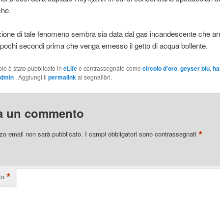
che.
ione di tale fenomeno sembra sia data dal gas incandescente che arr
 pochi secondi prima che venga emesso il getto di acqua bollente.
olo è stato pubblicato in
eLife
e contrassegnato come
circolo d'oro
,
geyser blu
,
ha
admin
. Aggiungi il
permalink
ai segnalibri.
a un commento
*
izzo email non sarà pubblicato.
I campi obbligatori sono contrassegnati
*
to