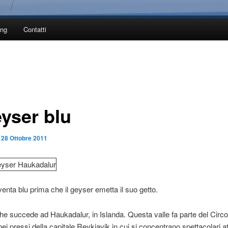
ing
Contatti
eyser blu
l
28 Ottobre 2011
venta blu prima che il geyser emetta il suo getto.
che succede ad Haukadalur, in Islanda. Questa valle fa parte del Circo
ei pressi della capitale Reykjavik in cui si concentrano spettacolari at