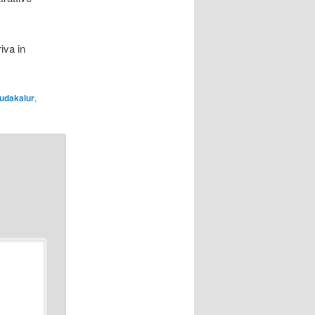
iva in
udakalur
,