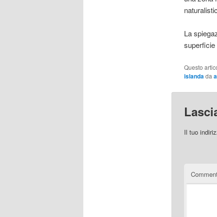
naturalisti
La spiegaz
superficie
Questo artic
islanda
da
Lasci
Il tuo indir
Commen