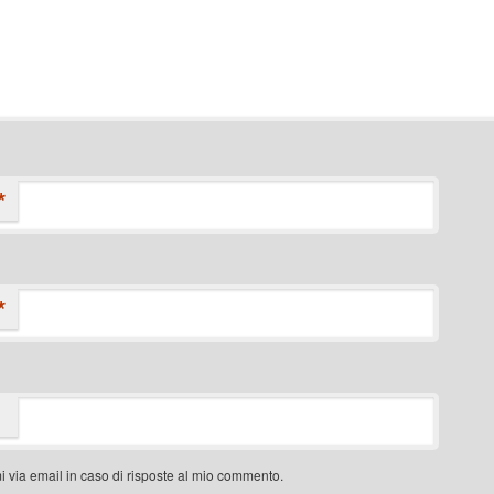
*
*
i via email in caso di risposte al mio commento.