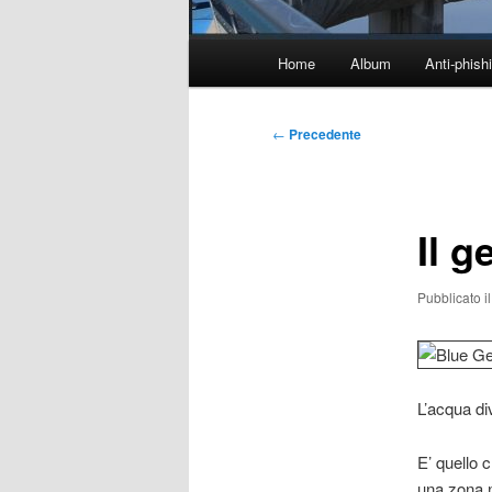
Menu
Home
Album
Anti-phish
principale
Navigazione
←
Precedente
articolo
Il g
Pubblicato i
L’acqua di
E’ quello 
una zona n