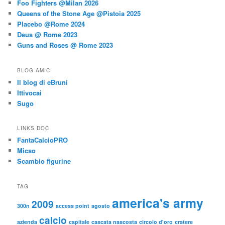
Foo Fighters @Milan 2026
Queens of the Stone Age @Pistoia 2025
Placebo @Rome 2024
Deus @ Rome 2023
Guns and Roses @ Rome 2023
BLOG AMICI
Il blog di eBruni
Ittivocai
Sugo
LINKS DOC
FantaCalcioPRO
Micso
Scambio figurine
TAG
america's army
2009
300n
access point
agosto
calcio
azienda
capitale
cascata nascosta
circolo d'oro
cratere