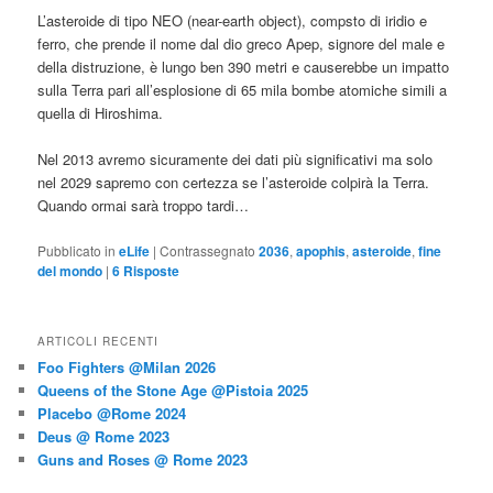
L’asteroide di tipo NEO (near-earth object), compsto di iridio e
ferro, che prende il nome dal dio greco Apep, signore del male e
della distruzione, è lungo ben 390 metri e causerebbe un impatto
sulla Terra pari all’esplosione di 65 mila bombe atomiche simili a
quella di Hiroshima.
Nel 2013 avremo sicuramente dei dati più significativi ma solo
nel 2029 sapremo con certezza se l’asteroide colpirà la Terra.
Quando ormai sarà troppo tardi…
Pubblicato in
eLife
|
Contrassegnato
2036
,
apophis
,
asteroide
,
fine
del mondo
|
6
Risposte
ARTICOLI RECENTI
Foo Fighters @Milan 2026
Queens of the Stone Age @Pistoia 2025
Placebo @Rome 2024
Deus @ Rome 2023
Guns and Roses @ Rome 2023