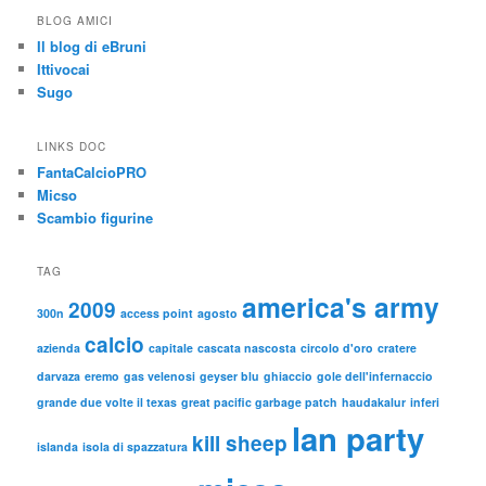
BLOG AMICI
Il blog di eBruni
Ittivocai
Sugo
LINKS DOC
FantaCalcioPRO
Micso
Scambio figurine
TAG
america's army
2009
300n
access point
agosto
calcio
azienda
capitale
cascata nascosta
circolo d'oro
cratere
darvaza
eremo
gas velenosi
geyser blu
ghiaccio
gole dell'infernaccio
grande due volte il texas
great pacific garbage patch
haudakalur
inferi
lan party
kill sheep
islanda
isola di spazzatura